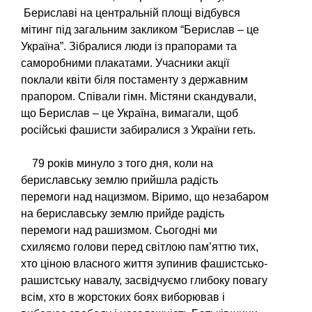
Бериславі на центральній площі відбувся
мітинг під загальним закликом “Берислав – це
Україна”. Зібралися люди із прапорами та
саморобними плакатами. Учасники акції
поклали квіти біля постаменту з державним
прапором. Співали гімн. Містяни скандували,
що Берислав – це Україна, вимагали, щоб
російські фашисти забиралися з України геть.
79 років минуло з того дня, коли на
бериславську землю прийшла радість
перемоги над нацизмом. Віримо, що незабаром
на бериславську землю прийде радість
перемоги над рашизмом. Сьогодні ми
схиляємо голови перед світлою пам’яттю тих,
хто ціною власного життя зупинив фашистсько-
рашистську навалу, засвідчуємо глибоку повагу
всім, хто в жорстоких боях виборював і