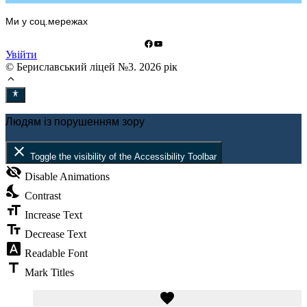
Ми у соц.мережах
Facebook
YouTube
Увійти
© Бериславський ліцей №3. 2026 рік
Людям із порушенням зору
close
Toggle the visibility of the Accessibility Toolbar
visibility_off
Disable Animations
nights_stay
Contrast
format_size
Increase Text
text_fields
Decrease Text
font_download
Readable Font
title
Mark Titles
favorite