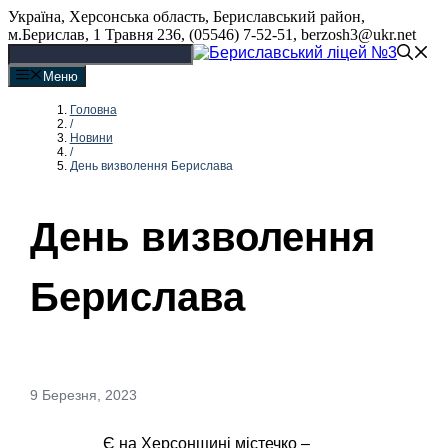
Перейти
Україна, Херсонська область, Бериславський район,
до
м.Берислав, 1 Травня 236, (05546) 7-52-51, berzosh3@ukr.net
вмісту
Меню
Головна
/
Новини
/
День визволення Берислава
День визволення
Берислава
9 Березня, 2023
Є на Херсонщині містечко – 
