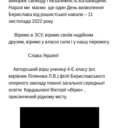
виборює свободу і незалежність Батьківщини.
Наразі ми маємо ще один День визволення
Берислава від рашистської навали – 11
листопада 2022 року.
Віримо в ЗСУ, віримо своїм надійним
друзям, віримо у власні сили і у нашу перемогу.
Слава Україні!
Авторський вірш учениці 4-Є класу (кл.
керівник Лілянова Л.В.) філії Бериславського
опорного закладу повної загальної середньої
освіти Кардашової Вікторії «Вірю» ,
присвячений рідному місту.