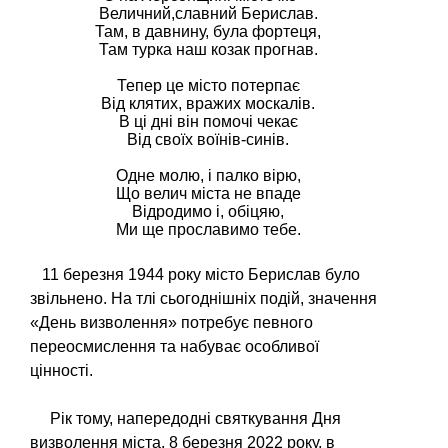
Величний,славний Берислав.

Там, в давнину, була фортеця,

Там турка наш козак прогнав.

Тепер це місто потерпає

Від клятих, вражих москалів.

В ці дні він помочі чекає

Від своїх воїнів-синів.

Одне молю, і палко вірю,

Що велич міста не впаде

Відродимо і, обіцяю,

11 березня 1944 року місто Берислав було
звільнено. На тлі сьогоднішніх подій, значення
«День визволення» потребує певного
переосмислення та набуває особливої
цінності.
Рік тому, напередодні святкування Дня
визволення міста, 8 березня 2022 року, в