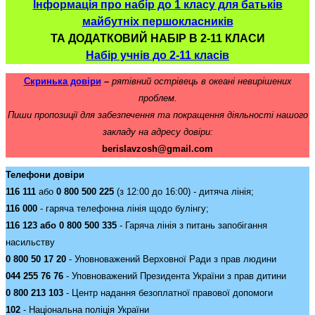
Інформація про набір до 1 класу для батьків
майбутніх першокласників
ТА ДОДАТКОВИЙ НАБІР В 2-11 КЛАСИ
Набір учнів до 2-11 класів
Скринька довіри
–
рятівний острівець в океані невирішених
проблем.
Пиши пропозиції для забезпечення та покращення діяльності нашого
закладу на адресу довіри:
berislavzosh@gmail.com
Телефони довіри
116 111
або
0 800 500 225
(з 12:00 до 16:00) - дитяча лінія;
116 000
- гаряча телефонна лінія щодо булінгу;
116 123 або 0 800 500 335
- Гаряча лінія з питань запобігання
насильству
0 800 50 17 20
- Уповноважений Верховної Ради з прав людини
044 255 76 76
- Уповноважений Президента України з прав дитини
0 800 213 103
- Центр надання безоплатної правової допомоги
102
- Національна поліція України