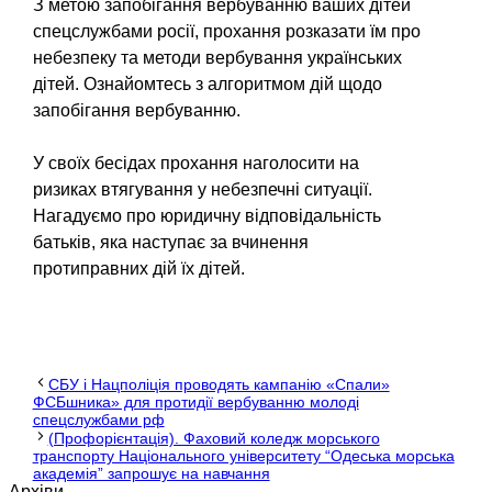
З метою запобігання вербуванню ваших дітей
спецслужбами росії, прохання розказати їм про
небезпеку та методи вербування українських
дітей. Ознайомтесь з алгоритмом дій щодо
запобігання вербуванню.
У своїх бесідах прохання наголосити на
ризиках втягування у небезпечні ситуації.
Нагадуємо про юридичну відповідальність
батьків, яка наступає за вчинення
протиправних дій їх дітей.
СБУ і Нацполіція проводять кампанію «Спали»
ФСБшника» для протидії вербуванню молоді
спецслужбами рф
(Профорієнтація). Фаховий коледж морського
транспорту Національного університету “Одеська морська
академія” запрошує на навчання
Архіви