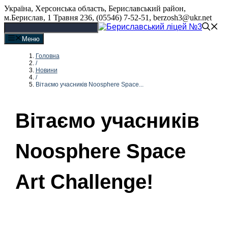
Перейти
Україна, Херсонська область, Бериславський район,
до
м.Берислав, 1 Травня 236, (05546) 7-52-51, berzosh3@ukr.net
вмісту
Меню
Головна
/
Новини
/
Вітаємо учасників Noosphere Space...
Вітаємо учасників
Noosphere Space
Art Challenge!