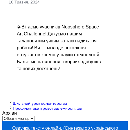
16 Травня, 2024
🥳Вітаємо учасників Noosphere Space
Art Challenge! Дякуємо нашим
талановитим учням за такі надихаючі
роботи! Ви — молоде покоління
ентузіастів космосу, науки і технологій.
Бажаємо натхнення, творчих здобутків
та нових досягнень!
Шкільний урок волонтерства
Профілактика ігрової залежності. Звіт
Архіви
Озвучка тексту онлайн. (Синтезатор українського