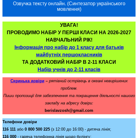
Озвучка тексту онлайн. (Синтезатор українського
мовлення)
УВАГА!
ПРОВОДИМО НАБІР У ПЕРШІ КЛАСИ НА 2026-2027
НАВЧАЛЬНИЙ РІК!
Інформація про набір до 1 класу для батьків
майбутніх першокласників
ТА ДОДАТКОВИЙ НАБІР В 2-11 КЛАСИ
Набір учнів до 2-11 класів
Скринька довіри
–
рятівний острівець в океані невирішених
проблем.
Пиши пропозиції для забезпечення та покращення діяльності нашого
закладу на адресу довіри:
berislavzosh@gmail.com
Телефони довіри
116 111
або
0 800 500 225
(з 12:00 до 16:00) - дитяча лінія;
116 000
- гаряча телефонна лінія щодо булінгу;