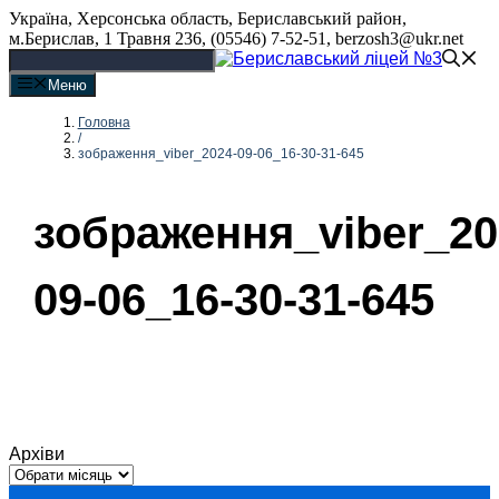
Перейти
Україна, Херсонська область, Бериславський район,
до
м.Берислав, 1 Травня 236, (05546) 7-52-51, berzosh3@ukr.net
вмісту
Меню
Головна
/
зображення_viber_2024-09-06_16-30-31-645
зображення_viber_20
09-06_16-30-31-645
Архіви