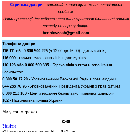
Скринька довіри
–
рятівний острівець в океані невирішених
проблем.
Пиши пропозиції для забезпечення та покращення діяльності нашого
закладу на адресу довіри:
berislavzosh@gmail.com
Телефони довіри
116 111
або
0 800 500 225
(з 12:00 до 16:00) - дитяча лінія;
116 000
- гаряча телефонна лінія щодо булінгу;
116 123 або 0 800 500 335
- Гаряча лінія з питань запобігання
насильству
0 800 50 17 20
- Уповноважений Верховної Ради з прав людини
044 255 76 76
- Уповноважений Президента України з прав дитини
0 800 213 103
- Центр надання безоплатної правової допомоги
102
- Національна поліція України
Ми у соц.мережах
Facebook
YouTube
Увійти
© Бериславський ліцей №3. 2026 рік