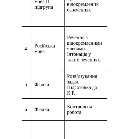
мова ІІ
відокремлених
Урок
підгрупа
означеннях
Код доступу
5
відкривши по
join.naurok.ua
Переглянути ві
Речення з
посиланням
відокремленими
https://www.yo
Російська
4
членами.
v=xc_nyoAf2-
мова
Інтонація у
Підручник с.1
таких реченнях.
теорію).
Виконати впр.
Розв’язування
задач.
Конференція 
5
Фізика
Підготовка до
Параграф 32 вп
К.Р.
Тест
Контрольна
6
Фізика
https://naurok.c
робота.
gamecode=508
Параграф 41 (
варіанті);
виписати голо