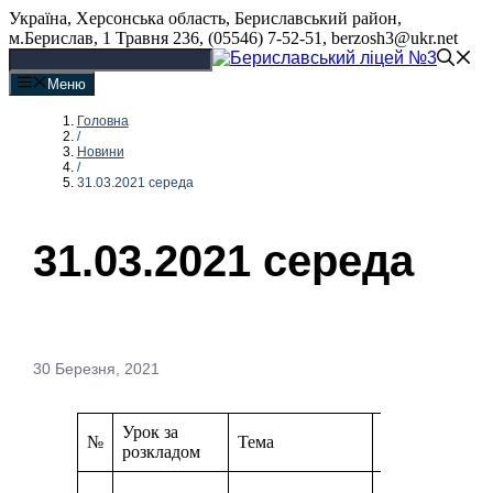
Перейти
Україна, Херсонська область, Бериславський район,
до
м.Берислав, 1 Травня 236, (05546) 7-52-51, berzosh3@ukr.net
вмісту
Меню
Головна
/
Новини
/
31.03.2021 середа
31.03.2021 середа
30 Березня, 2021
Урок за
№
Тема
Завдання
розкладом
Переглянути в