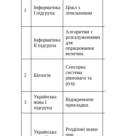
https://www.yo
Інформатика
Цикл з
1
v=F4SKb2VN
І підгрупа
лічильником
2) Виконати за
(стор.216)
Алгоритми з
розгалуженнями
Переглянути п
Інформатика
для
виконати завд
ІІ підгрупа
опрацювання
картки.
Посил
величин.
Конференція 
Сенсорна
параграф 45,
система
2
Біологія
зошит стор.98
рівноваги та
фотозвіт
lazar
руху.
Українська
Конференція 
Відокремлені
3
мова І
1). Зайти на у
прикладки.
підгрупа
2). п. 39 с. 13
Переглянути ві
https://www.yo
Розділові знаки
v=09kOkyE1I
Українська
при
Пройти тестув