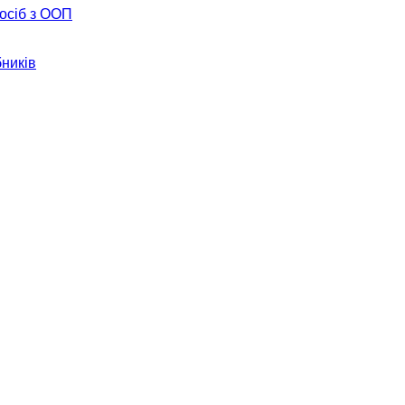
 осіб з ООП
бників