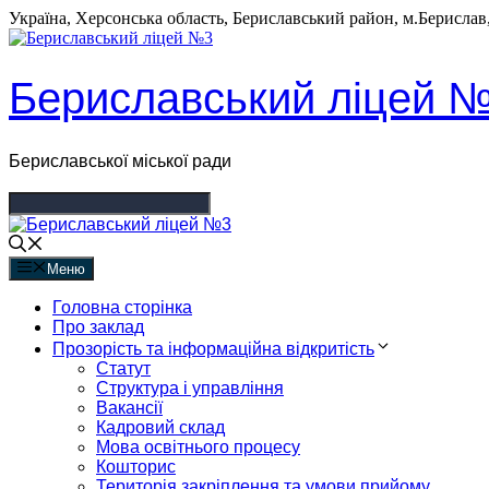
Перейти
Україна, Херсонська область, Бериславський район, м.Берислав, 
до
вмісту
Бериславський ліцей 
Бериславської міської ради
Меню
Головна сторінка
Про заклад
Прозорість та інформаційна відкритість
Статут
Структура і управління
Вакансії
Кадровий склад
Мова освітнього процесу
Кошторис
Територія закріплення та умови прийому