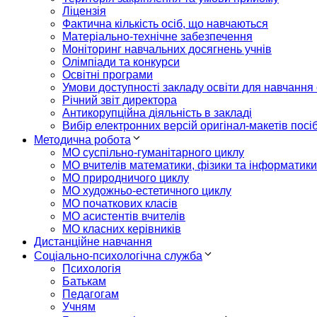
Ліцензія
Фактична кількість осіб, що навчаються
Матеріально-технічне забезпечення
Моніторинг навчальних досягнень учнів
Олімпіади та конкурси
Освітні програми
Умови доступності закладу освіти для навчання
Річний звіт директора
Антикорупційна діяльність в закладі
Вибір електронних версій оригінал-макетів посі
Методична робота
МО суспільно-гуманітарного циклу
МО вчителів математики, фізики та інформатики
МО природничого циклу
МО художньо-естетичного циклу
МО початкових класів
МО асистентів вчителів
МО класних керівників
Дистанційне навчання
Соціально-психологічна служба
Психологія
Батькам
Педагогам
Учням