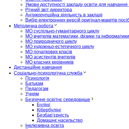
Умови доступності закладу освіти для навчання
Річний звіт директора
Антикорупційна діяльність в закладі
Вибір електронних версій оригінал-макетів посі
Методична робота
МО суспільно-гуманітарного циклу
МО вчителів математики, фізики та інформатики
МО природничого циклу
МО художньо-естетичного циклу
МО початкових класів
МО асистентів вчителів
МО класних керівників
Дистанційне навчання
Соціально-психологічна служба
Психологія
Батькам
Педагогам
Учням
Безпечне освітнє середовище
Булінг
Кібербулінг
Безбар’єрність
Домашнє насильство
Інклюзивна освіта