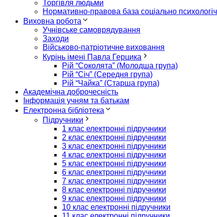
Торгівля людьми
Нормативно-правова база соціально психологіч
Виховна робота
Учнівське самоврядування
Заходи
Військово-патріотичне виховання
Курінь імені Павла Герцика
Рій “Соколята” (Молодша група)
Рій “Січ” (Середня група)
Рій “Чайка” (Старша група)
Академічна доброчесність
Інформація учням та батькам
Електронна бібліотека
Підручники
1 клас електронні підручники
2 клас електронні підручники
3 клас електронні підручники
4 клас електронні підручники
5 клас електронні підручники
6 клас електронні підручники
7 клас електронні підручники
8 клас електронні підручники
9 клас електронні підручники
10 клас електронні підручники
11 клас електронні підручники