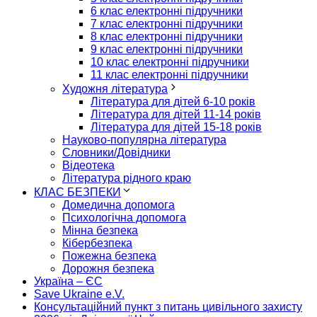
6 клас електронні підручники
7 клас електронні підручники
8 клас електронні підручники
9 клас електронні підручники
10 клас електронні підручники
11 клас електронні підручники
Художня література
Література для дітей 6-10 років
Література для дітей 11-14 років
Література для дітей 15-18 років
Науково-популярна література
Словники/Довідники
Відеотека
Література рідного краю
КЛАС БЕЗПЕКИ
Домедична допомога
Психологічна допомога
Мінна безпека
Кібербезпека
Пожежна безпека
Дорожня безпека
Україна – ЄС
Save Ukraine e.V.
Консультаційний пункт з питань цивільного захисту