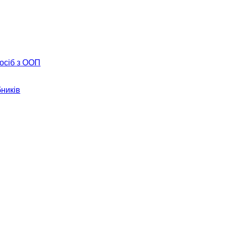
 осіб з ООП
бників