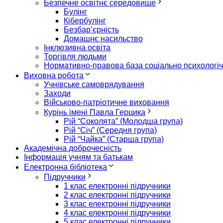
Безпечне освітнє середовище
Булінг
Кібербулінг
Безбар’єрність
Домашнє насильство
Інклюзивна освіта
Торгівля людьми
Нормативно-правова база соціально психологіч
Виховна робота
Учнівське самоврядування
Заходи
Військово-патріотичне виховання
Курінь імені Павла Герцика
Рій “Соколята” (Молодша група)
Рій “Січ” (Середня група)
Рій “Чайка” (Старша група)
Академічна доброчесність
Інформація учням та батькам
Електронна бібліотека
Підручники
1 клас електронні підручники
2 клас електронні підручники
3 клас електронні підручники
4 клас електронні підручники
5 клас електронні підручники