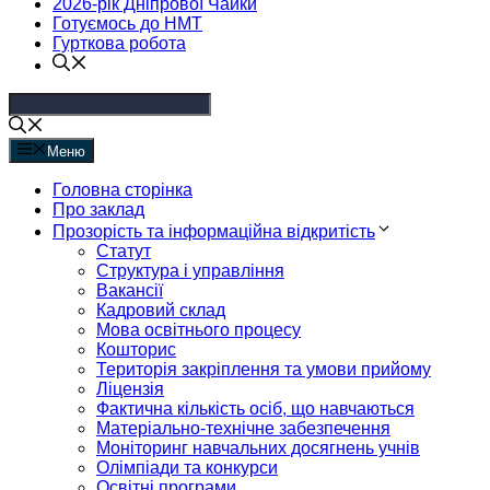
2026-рік Дніпрової Чайки
Готуємось до НМТ
Гурткова робота
Меню
Головна сторінка
Про заклад
Прозорість та інформаційна відкритість
Статут
Структура і управління
Вакансії
Кадровий склад
Мова освітнього процесу
Кошторис
Територія закріплення та умови прийому
Ліцензія
Фактична кількість осіб, що навчаються
Матеріально-технічне забезпечення
Моніторинг навчальних досягнень учнів
Олімпіади та конкурси
Освітні програми