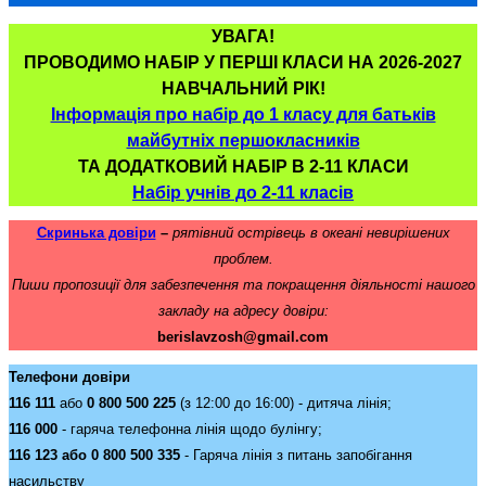
УВАГА!
ПРОВОДИМО НАБІР У ПЕРШІ КЛАСИ НА 2026-2027
НАВЧАЛЬНИЙ РІК!
Інформація про набір до 1 класу для батьків
майбутніх першокласників
ТА ДОДАТКОВИЙ НАБІР В 2-11 КЛАСИ
Набір учнів до 2-11 класів
Скринька довіри
–
рятівний острівець в океані невирішених
проблем.
Пиши пропозиції для забезпечення та покращення діяльності нашого
закладу на адресу довіри:
berislavzosh@gmail.com
Телефони довіри
116 111
або
0 800 500 225
(з 12:00 до 16:00) - дитяча лінія;
116 000
- гаряча телефонна лінія щодо булінгу;
116 123 або 0 800 500 335
- Гаряча лінія з питань запобігання
насильству