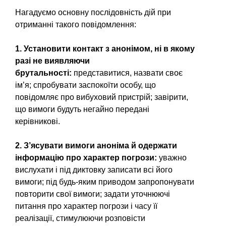
Нагадуємо основну послідовність дій при
отриманні такого повідомлення:
1. Установити контакт з анонімом, ні в якому
разі не виявляючи
брутальності:
представитися, назвати своє
ім’я; спробувати заспокоїти особу, що
повідомляє про вибуховий пристрій; завірити,
що вимоги будуть негайно передані
керівникові.
2. З’ясувати вимоги аноніма й одержати
інформацію про характер погрози:
уважно
вислухати і під диктовку записати всі його
вимоги; під будь-яким приводом запропонувати
повторити свої вимоги; задати уточнюючі
питання про характер погрози і часу її
реалізації, стимулюючи розповісти