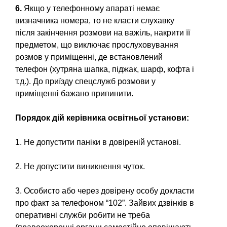
6.
Якщо у телефонному апараті немає
визначника номера, то не класти слухавку
після закінчення розмови на важіль, накрити її
предметом, що виключає прослуховування
розмов у приміщенні, де встановлений
телефон (хутряна шапка, піджак, шарф, кофта і
т.д.). До приїзду спецслужб розмови у
приміщенні бажано припинити.
Порядок дій керівника освітньої установи:
1. Не допустити паніки в довіреній установі.
2. Не допустити виникнення чуток.
3. Особисто або через довірену особу докласти
про факт за телефоном “102”. Зайвих дзвінків в
оперативні служби робити не треба