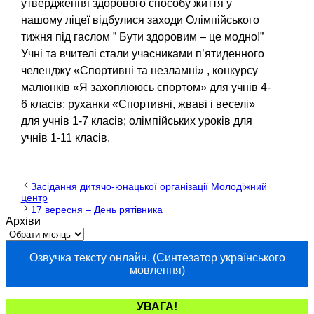
утвердження здорового способу життя у
нашому ліцеї відбулися заходи Олімпійського
тижня під гаслом ” Бути здоровим – це модно!”
Учні та вчителі стали учасниками п’ятиденного
челенджу «Спортивні та незламні» , конкурсу
малюнків «Я захоплююсь спортом» для учнів 4-
6 класів; руханки «Спортивні, жваві і веселі»
для учнів 1-7 класів; олімпійських уроків для
учнів 1-11 класів.
Засідання дитячо-юнацької організації Молодіжний
центр
17 вересня – День рятівника
Архіви
Озвучка тексту онлайн. (Синтезатор українського
мовлення)
УВАГА!