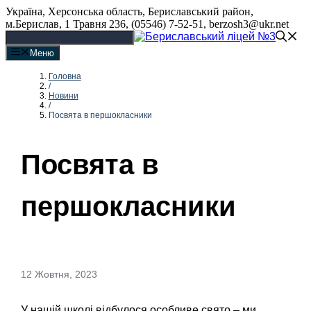
Перейти
Україна, Херсонська область, Бериславський район,
до
м.Берислав, 1 Травня 236, (05546) 7-52-51, berzosh3@ukr.net
вмісту
Меню
Головна
/
Новини
/
Посвята в першокласники
Посвята в
першокласники
12 Жовтня, 2023
У нашій школі відбулося особливе свято – ми