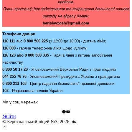
проблем.
Пиши пропозиції для забезпечення та покращення діяльності нашого
закладу на адресу довіри:
berislavzosh@gmail.com
Телефони довіри
116 111
або
0 800 500 225
(з 12:00 до 16:00) - дитяча лінія;
116 000
- гаряча телефонна лінія щодо булінгу;
116 123 або 0 800 500 335
- Гаряча лінія з питань запобігання
насильству
0 800 50 17 20
- Уповноважений Верховної Ради з прав людини
044 255 76 76
- Уповноважений Президента України з прав дитини
0 800 213 103
- Центр надання безоплатної правової допомоги
102
- Національна поліція України
Ми у соц.мережах
Facebook
YouTube
Увійти
© Бериславський ліцей №3. 2026 рік