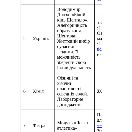
Володимир
Дрозд. «Білий
кінь Шептало».
переглянути від
Алегоричність
:
https://www.yo
образу коня
Ознайомитись із 
Шептала.
5
Укр. літ.
матеріалу за пос
Життєвий вибір
:
https://www.ukrli
сучасної
tid=6974
, скласт
людини, її
на пошту
oksana
можливість
зберегти свою
індивідуальність.
Фізичні та
хімічні
властивості
6
Хімія
ZOOM
конферен
середніх солей.
Лабораторне
дослідження
Переглянути віде
для очей
https:/
Модуль «Легка
7
Фіз-ра
v=sS5AWdHjg2w
атлетика»
30 м.
https://www