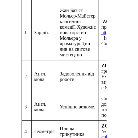
Жан Батіст
Мольєр-Майстер
класичної
ZOOM
конферен
комедії. Художнє
презентацію за п
1
Зар.літ.
новаторство
https://svitppt.com
Мольєра у
Інформацію зі сл
драматургії,вп
Слайд 12, 13 –п
лив на світове
мистецтво.
ZOOM
конферен
граматичний дові
Англ.
Задоволення від
2
Exclamatory senten
мова
роботи
вивчити. Повтори
с.66, впр.С (пис
Словник 7с – ви
Англ.
довідник: с.132, 
3
Успішне резюме.
мова
зошит с.67, впр. 
пошту
mshanetsk
ZOOM
конференц
Площа
4
Геометрія
№724,729. Відпов
трикутника
cubanatala014@g