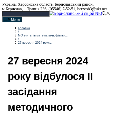
Перейти
Україна, Херсонська область, Бериславський район,
до
м.Берислав, 1 Травня 236, (05546) 7-52-51, berzosh3@ukr.net
вмісту
Меню
Головна
/
МО вчителів математики, фізики...
/
27 вересня 2024 року...
27 вересня 2024
року відбулося ІІ
засідання
методичного