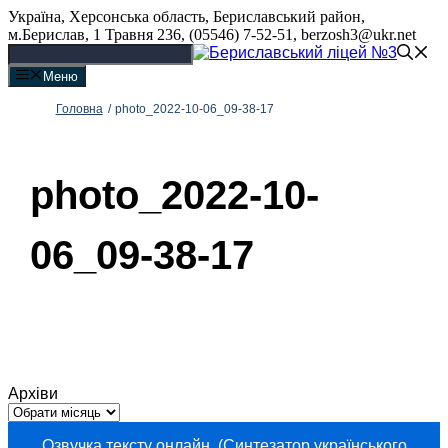
Перейти
Україна, Херсонська область, Бериславський район,
до
м.Берислав, 1 Травня 236, (05546) 7-52-51, berzosh3@ukr.net
вмісту
Меню
Головна
/
photo_2022-10-06_09-38-17
photo_2022-10-
06_09-38-17
Архіви
Озвучка тексту онлайн. (Синтезатор українського